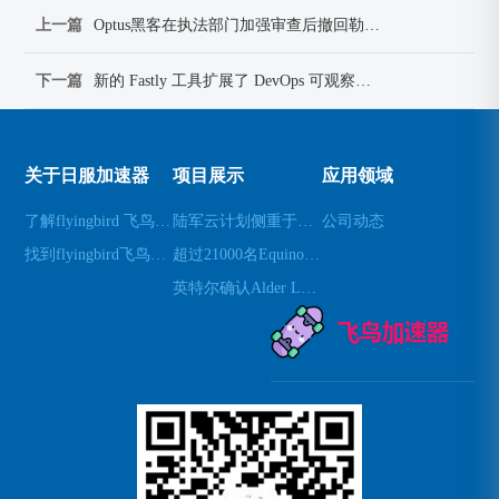
上一篇
Optus黑客在执法部门加强审查后撤回勒索要求 媒体
下一篇
新的 Fastly 工具扩展了 DevOps 可观察性功能 媒体
关于日服加速器
项目展示
应用领域
了解flyingbird 飞鸟机场
陆军云计划侧重于创建零信任架构 媒体
公司动态
找到flyingbird飞鸟机场
超过21000名Equinox患者和员工受到LockBit声称的攻击影响 媒体
英特尔确认Alder Lake BIOS源代码泄漏 媒体