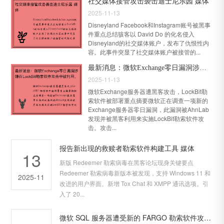
社交媒体接管攻击袭击迪士尼乐园 媒体
2025-11-13
Disneyland Facebook和Instagram账号被黑事
件重点总结骇客以 David Do 的化名侵入
Disneyland的社交媒体账户，发布了仇恨性内
容。此事件突显了社交媒体账户被接管的...
最新消息：微软Exchange零日漏洞涉嫌在LockBit勒索软件攻击中被利用，目前正在调查中
2025-11-13
微软Exchange服务器遭黑客攻击，LockBit勒
索软件被部署重点摘要微软正在调查一项新的
Exchange服务器零日漏洞，此漏洞被AhnLab
发现并被黑客利用来实施LockBit勒索软件攻
击。攻击...
报告新出现的救赎者勒索软件构建工具 媒体
13
新版 Redeemer 勒索病毒在黑客论坛现身关键要点
Redeemer 勒索病毒新版本被发现，支持 Windows 11 和
2025-11
改进的用户界面。新增 Tox Chat 和 XMPP 通讯选项。引
入了 20...
微软 SQL 服务器遭受新的 FARGO 勒索软件攻击 媒体