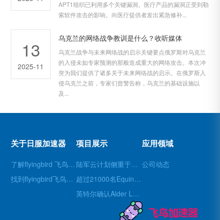
APT1组织已利用多个关键漏洞。医疗产品的漏洞正受到勒
索软件攻击的影响。向医疗提供者发出紧急修补...
乌克兰的网络战争教训是什么？收听媒体
13
乌克兰战争与未来网络战的启示关键要点俄罗斯对乌克兰
的入侵未如专家预测的那般造成重大的网络攻击。本次冲
2025-11
突为我们提供了诸多关于未来网络战的启示。在俄罗斯入
侵乌克兰之前，专家们曾警告称，乌克兰的基础设施以
及...
关于日服加速器
项目展示
应用领域
了解flyingbird 飞鸟机场
陆军云计划侧重于创建零信任架构 媒体
公司动态
找到flyingbird飞鸟机场
超过21000名Equinox患者和员工受到LockBit声称的攻击影响 媒体
英特尔确认Alder Lake BIOS源代码泄漏 媒体